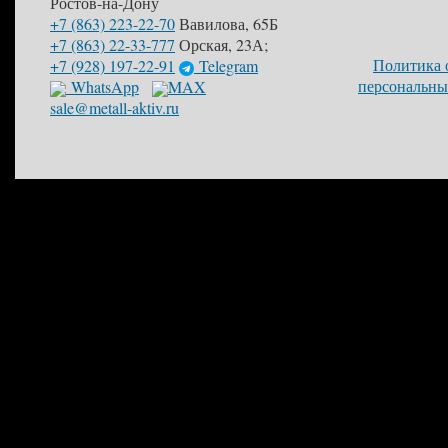
Ростов-на-Дону
+7 (863) 223-22-70
Вавилова, 65Б
+7 (863) 22-33-777
Орская, 23А;
Политика 
+7 (928) 197-22-91
Telegram
персональны
WhatsApp
MAX
sale@metall-aktiv.ru