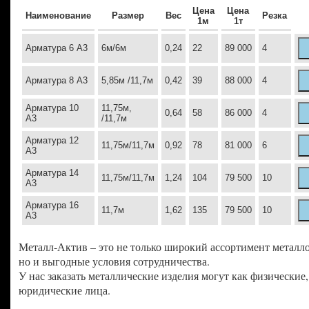
Цена
Цена
Наименование
Размер
Вес
Резка
1м
1т
Арматура 6 А3
6м/6м
0,24
22
89 000
4
Арматура 8 А3
5,85м /11,7м
0,42
39
88 000
4
Арматура 10
11,75м,
0,64
58
86 000
4
А3
/11,7м
Арматура 12
11,75м/11,7м
0,92
78
81 000
6
А3
Арматура 14
11,75м/11,7м
1,24
104
79 500
10
А3
Арматура 16
11,7м
1,62
135
79 500
10
А3
Металл-Актив – это не только широкий ассортимент металло
но и выгодные условия сотрудничества.
У нас заказать металлические изделия могут как физические,
юридические лица.