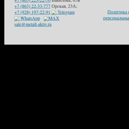
+7 (863) 22-33-777
Орская, 23А;
Политика 
+7 (928) 197-22-91
Telegram
персональны
WhatsApp
MAX
sale@metall-aktiv.ru